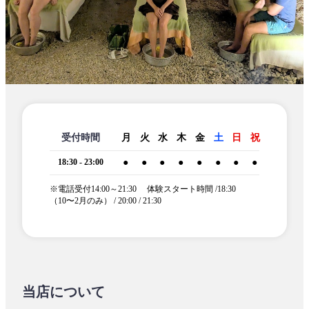
受付時間
月
火
水
木
金
土
日
祝
18:30 - 23:00
●
●
●
●
●
●
●
●
※電話受付14:00～21:30 体験スタート時間 /18:30
（10〜2月のみ） / 20:00 / 21:30
当店について