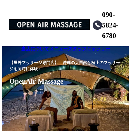
090-
5824-
6780
当店について
メニュー
スタッフ
ギャラリー
【屋外マッサージ専門店】 沖縄の大自然と極上のマッサー
ジを同時に体験♪
OpenAir Massage