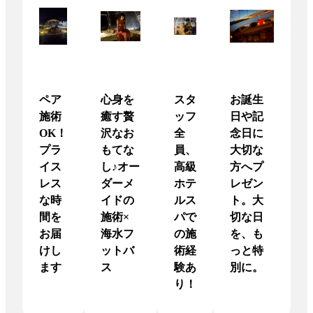
ペア
心身を
スタ
お誕生
施術
癒す贅
ッフ
日や記
OK！
沢なお
全
念日に
プラ
もてな
員、
大切な
イス
し♪オー
高級
方へプ
レス
ダーメ
ホテ
レゼン
な時
イドの
ルス
ト。大
間を
施術×
パで
切な日
お届
海水フ
の施
を、も
けし
ットバ
術経
っと特
ます
ス
験あ
別に。
り！